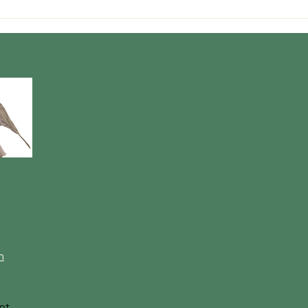
Port
Bilan des chantiers
hivernaux 2026
m
nt