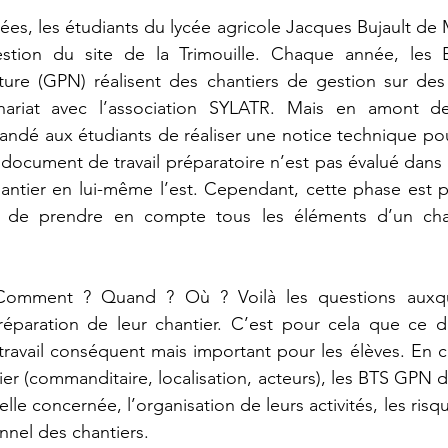
es, les étudiants du lycée agricole Jacques Bujault de M
estion du site de la Trimouille. Chaque année, les 
ture (GPN) réalisent des chantiers de gestion sur des 
enariat avec l’association SYLATR. Mais en amont de
mandé aux étudiants de réaliser une notice technique pour
document de travail préparatoire n’est pas évalué dans l
hantier en lui-même l’est. Cependant, cette phase est p
 de prendre en compte tous les éléments d’un chan
omment ? Quand ? Où ? Voilà les questions auxquel
éparation de leur chantier. C’est pour cela que ce 
avail conséquent mais important pour les élèves. En 
er (commanditaire, localisation, acteurs), les BTS GPN d
elle concernée, l’organisation de leurs activités, les risqu
onnel des chantiers. 