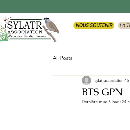
NOUS SOUTENIR
La T
All Posts
sylatrassociation
15
BTS GPN - 
Dernière mise à jour :
24 n