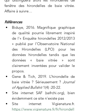
qui distinguera alors les hirondelles de 
fenêtre des hirondelles de baie vitrée. 
Affaire à suivre…
Références
Biduye, 2016. Magnifique graphique 
de qualité pourrie librement inspiré 
de l’« Enquête hirondelles 2012/2013 
» publié par l’Observatoire National 
des Hirondelles (LPO) pour les 
données hirondelles tandis que les 
données « baie vitrée » sont 
clairement inventées pour valider le 
propos. 
Gene & Tich, 2019. L’hirondelle de 
baie vitrée ? Sérieusement ? 
Journal 
of Applied Bullshit 
1(4) :20-22.
Site internet SAF (safrchi.org), bien 
évidemment ce site n'existe pas
Site internet Vigienature.fr. 
https://www.vigienature.fr/fr/hirondell