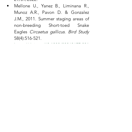
Mellone U., Yanez B., Liminana R., 
Munoz A.R., Pavon D. & Gonzalez 
J.M., 2011. Summer staging areas of 
non-breeding Short-toed Snake 
Eagles 
Circaetus gallicus. Bird Study 
58(4):516-521. 
https://doi.org/10.1080/00063657.201
1.298914
Voir tout
Posts récents