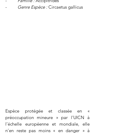
-         
Famille :
 Accipitridés
-         
Genre Espèce :
 Circaetus gallicus
Espèce protégée et classée en « 
préoccupation mineure » par l’UICN à 
l’échelle européenne et mondiale, elle 
n’en reste pas moins « en danger » à 