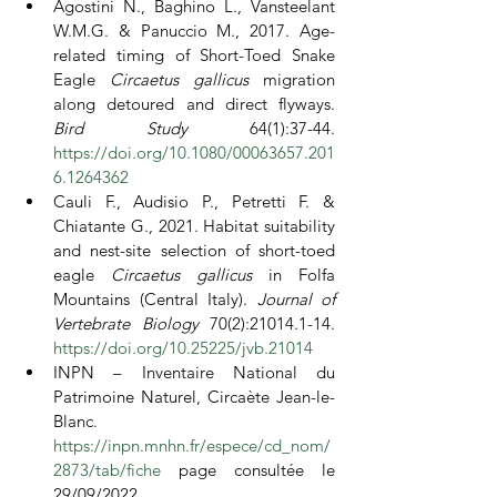
Agostini N., Baghino L., Vansteelant 
W.M.G. & Panuccio M., 2017. Age-
related timing of Short-Toed Snake 
Eagle 
Circaetus gallicus 
migration 
along detoured and direct flyways. 
Bird Study 
64(1):37-44. 
https://doi.org/10.1080/00063657.201
6.1264362
Cauli F., Audisio P., Petretti F. & 
Chiatante G., 2021. Habitat suitability 
and nest-site selection of short-toed 
eagle 
Circaetus gallicus 
in Folfa 
Mountains (Central Italy). 
Journal of 
Vertebrate Biology 
70(2):21014.1-14. 
https://doi.org/10.25225/jvb.21014
INPN – Inventaire National du 
Patrimoine Naturel, Circaète Jean-le-
Blanc. 
https://inpn.mnhn.fr/espece/cd_nom/
2873/tab/fiche
 page consultée le 
29/09/2022.