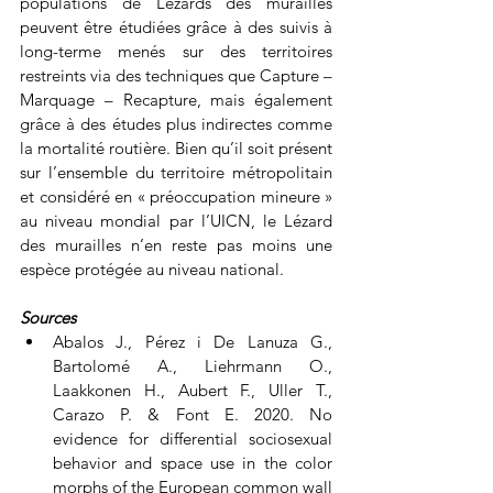
populations de Lézards des murailles 
peuvent être étudiées grâce à des suivis à 
long-terme menés sur des territoires 
restreints via des techniques que Capture – 
Marquage – Recapture, mais également 
grâce à des études plus indirectes comme 
la mortalité routière. Bien qu’il soit présent 
sur l’ensemble du territoire métropolitain 
et considéré en « préoccupation mineure » 
au niveau mondial par l’UICN, le Lézard 
des murailles n’en reste pas moins une 
espèce protégée au niveau national.
Sources
Abalos J., Pérez i De Lanuza G., 
Bartolomé A., Liehrmann O., 
Laakkonen H., Aubert F., Uller T., 
Carazo P. & Font E. 2020. No 
evidence for differential sociosexual 
behavior and space use in the color 
morphs of the European common wall 