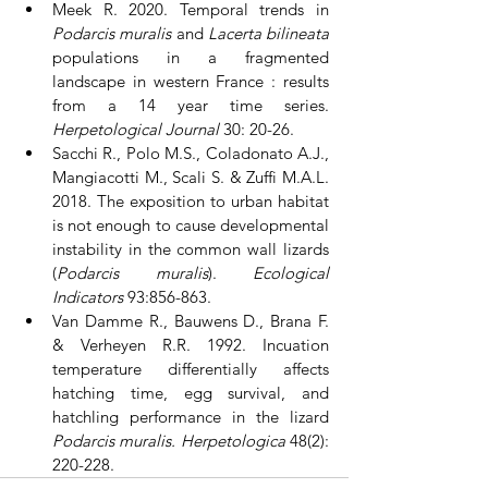
Meek R. 2020. Temporal trends in 
Podarcis muralis 
and 
Lacerta bilineata 
populations in a fragmented 
landscape in western France : results 
from a 14 year time series. 
Herpetological Journal 
30: 20-26.
Sacchi R., Polo M.S., Coladonato A.J., 
Mangiacotti M., Scali S. & Zuffi M.A.L. 
2018. The exposition to urban habitat 
is not enough to cause developmental 
instability in the common wall lizards 
(
Podarcis muralis
). 
Ecological 
Indicators 
93:856-863.
Van Damme R., Bauwens D., Brana F. 
& Verheyen R.R. 1992. Incuation 
temperature differentially affects 
hatching time, egg survival, and 
hatchling performance in the lizard 
Podarcis muralis. Herpetologica 
48(2): 
220-228.