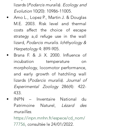
lizards (
Podarcis muralis
). 
Ecology and 
Evolution 
10(20): 10986-11005.
Amo L., Lopez P., Martin J. & Douglas 
M.E. 2003. Risk level and thermal 
costs affect the choice of escape 
strategy a,d refuge use in the wall 
lizard, 
Podarcis muralis
. 
Ichthyology & 
Herpetology 
4: 899-905.
Brana F. & Ji X. 2000. Influence of 
incubation temperature on 
morphology, locomotor performance, 
and early growth of hatchling wall 
lizards (
Podarcis muralis
). 
Journal of 
Experimental Zoology 
286(4): 422-
433.
INPN – Inventaire National du 
Patrimoine Naturel, 
Lézard des 
murailles
. 
https://inpn.mnhn.fr/espece/cd_nom/
77756
, consultée le 24/01/2022.