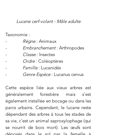
Lucane cerf-volant - Mâle adulte
Taxonomie :
-             
Règne 
: Animaux
-             
Embranchement 
: Arthropodes
-             
Classe 
: Insectes
-             
Ordre 
: Coléoptères
-             
Famille 
: Lucanidés
-             
Genre Espèce
 : Lucanus cervus
Cette espèce liée aux vieux arbres est 
généralement forestière mais s’est 
également installée en bocage ou dans les 
parcs urbains. Cependant, le lucane reste 
dépendant des arbres à tous les stades de 
sa vie, c’est un animal saproxylophage (qui 
se nourrit de bois mort). Les œufs sont 
déposés dans le sol par la femelle à 