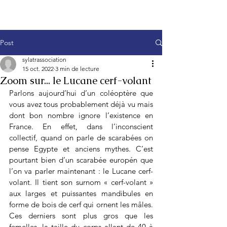
Post
sylatrassociation
15 oct. 2022
3 min de lecture
Zoom sur... le Lucane cerf-volant
Parlons aujourd’hui d’un coléoptère que 
vous avez tous probablement déjà vu mais 
dont bon nombre ignore l’existence en 
France. En effet, dans l’inconscient 
collectif, quand on parle de scarabées on 
pense Egypte et anciens mythes. C’est 
pourtant bien d’un scarabée europén que 
l’on va parler maintenant : le Lucane cerf-
volant. Il tient son surnom « cerf-volant » 
aux larges et puissantes mandibules en 
forme de bois de cerf qui ornent les mâles. 
Ces derniers sont plus gros que les 
femelles, la taille du corps allant de 40 à 