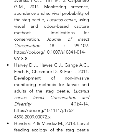
Svensson G.¨., Tini M. & Carpaneto 
G.M., 2014. Monitoring presence, 
abundance and survival probability of 
the stag beetle, 
Lucanus cervus
, using 
visual and odour-based capture 
methods : implications for 
conservation. 
Journal of Insect 
Conservation 
18 : 99-109. 
https://doi.org/10.1007/s10841-014-
9618-8 
Harvey D.J., Hawes C.J., Gange A.C., 
Finch P., Chesmore D. & Farr I., 2011. 
Development of non-invasive 
monitoring methods for larvae and 
adults of the stag beetle, 
Lucanus 
cervus. Insect Conservation and 
Diversity
 4(1):4-14. 
https://doi.org/10.1111/j.1752-
4598.2009.00072.x 
Hendriks P. & Mendez M., 2018. Larval 
feeding ecology of the stag beetle 