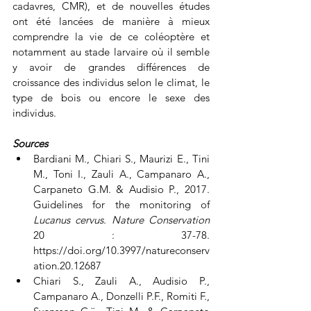
cadavres, CMR), et de nouvelles études 
ont été lancées de manière à mieux 
comprendre la vie de ce coléoptère et 
notamment au stade larvaire où il semble 
y avoir de grandes différences de 
croissance des individus selon le climat, le 
type de bois ou encore le sexe des 
individus.
Sources
Bardiani M., Chiari S., Maurizi E., Tini 
M., Toni I., Zauli A., Campanaro A., 
Carpaneto G.M. & Audisio P., 2017. 
Guidelines for the monitoring of 
Lucanus cervus
. 
Nature Conservation
20 : 37-78. 
https://doi.org/10.3997/natureconserv
ation.20.12687 
Chiari S., Zauli A., Audisio P., 
Campanaro A., Donzelli P.F., Romiti F., 