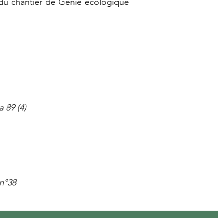
 du chantier de Génie écologique
 89 (4)
n°38