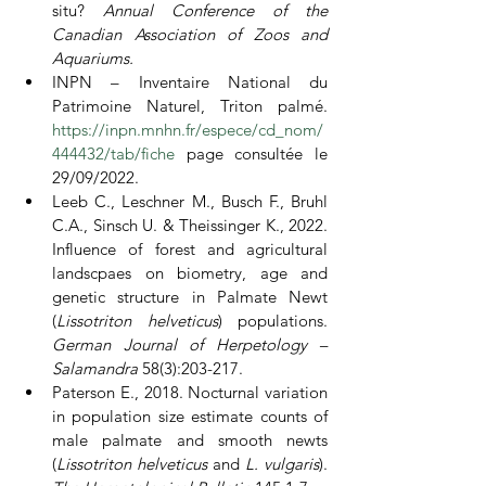
situ? 
Annual Conference of the 
Canadian Association of Zoos and 
Aquariums.
INPN – Inventaire National du 
Patrimoine Naturel, Triton palmé. 
https://inpn.mnhn.fr/espece/cd_nom/
444432/tab/fiche
 page consultée le 
29/09/2022.
Leeb C., Leschner M., Busch F., Bruhl 
C.A., Sinsch U. & Theissinger K., 2022. 
Influence of forest and agricultural 
landscpaes on biometry, age and 
genetic structure in Palmate Newt 
(
Lissotriton helveticus
) populations. 
German Journal of Herpetology – 
Salamandra 
58(3):203-217.
Paterson E., 2018. Nocturnal variation 
in population size estimate counts of 
male palmate and smooth newts 
(
Lissotriton helveticus 
and 
L. vulgaris
). 