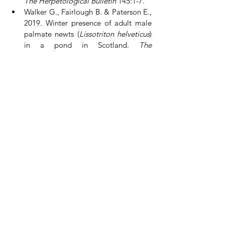
The Herpetological Bulletin 
145:1-7.
Walker G., Fairlough B. & Paterson E., 
2019. Winter presence of adult male 
palmate newts (
Lissotriton helveticus
) 
in a pond in Scotland. 
The 
Herpetological Bulletin 
149:24-27.
Voir tout
Posts récents