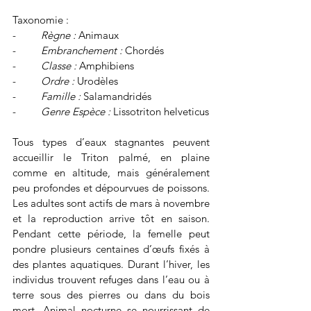
Taxonomie :
-         
Règne :
 Animaux
-         
Embranchement :
 Chordés
-         
Classe :
 Amphibiens
-         
Ordre :
 Urodèles
-         
Famille :
 Salamandridés
-         
Genre Espèce :
 Lissotriton helveticus
Tous types d’eaux stagnantes peuvent 
accueillir le Triton palmé, en plaine 
comme en altitude, mais généralement 
peu profondes et dépourvues de poissons. 
Les adultes sont actifs de mars à novembre 
et la reproduction arrive tôt en saison. 
Pendant cette période, la femelle peut 
pondre plusieurs centaines d’œufs fixés à 
des plantes aquatiques. Durant l’hiver, les 
individus trouvent refuges dans l’eau ou à 
terre sous des pierres ou dans du bois 
mort. Animal nocturne se nourrissant de 