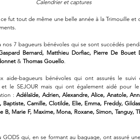
Calendrier et captures
 ce fut tout de même une belle année à la Trimouille et c
ements.
à nos 7 bagueurs bénévoles qui se sont succédés pendan
Gaspard Bernard, Matthieu Dorfiac, Pierre De Bouet D
rdonnet
 & 
Thomas Gouello
.
 aide-bagueurs bénévoles qui ont assurés le suivi d
et le SEJOUR mais qui ont également aidé pour le 
tion : 
Adélaïde, Adrien, Alexandre, Alice, Anatole, Anna
Baptiste, Camille, Clotilde, Elie, Emma, Freddy, Gildas,
ie B, Marie F, Maxime, Mona, Roxane, Simon, Tanguy, Th
du GODS qui, en se formant au baguage, ont assuré une