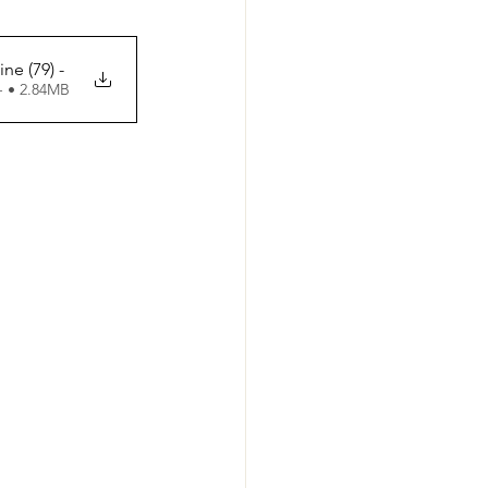
ine (79) -
 - • 2.84MB