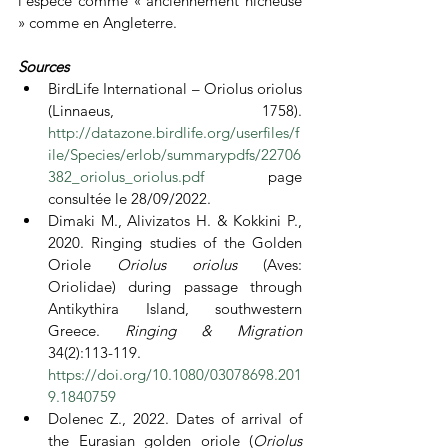
l’espèce comme « anciennement nicheuse 
» comme en Angleterre.
Sources
BirdLife International – Oriolus oriolus 
(Linnaeus, 1758). 
http://datazone.birdlife.org/userfiles/f
ile/Species/erlob/summarypdfs/22706
382_oriolus_oriolus.pdf
 page 
consultée le 28/09/2022.
Dimaki M., Alivizatos H. & Kokkini P., 
2020. Ringing studies of the Golden 
Oriole 
Oriolus oriolus 
(Aves: 
Oriolidae) during passage through 
Antikythira Island, southwestern 
Greece. 
Ringing & Migration 
34(2):113-119. 
https://doi.org/10.1080/03078698.201
9.1840759
Dolenec Z., 2022. Dates of arrival of 
the Eurasian golden oriole (
Oriolus 