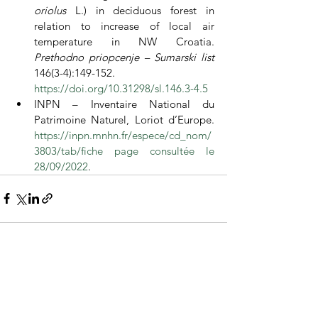
oriolus 
L.) in deciduous forest in 
relation to increase of local air 
temperature in NW Croatia. 
Prethodno priopcenje – Sumarski list 
146(3-4):149-152. 
https://doi.org/10.31298/sl.146.3-4.5
INPN – Inventaire National du 
Patrimoine Naturel, Loriot d’Europe. 
https://inpn.mnhn.fr/espece/cd_nom/
3803/tab/fiche page consultée le 
28/09/2022
.
Voir tout
Posts récents