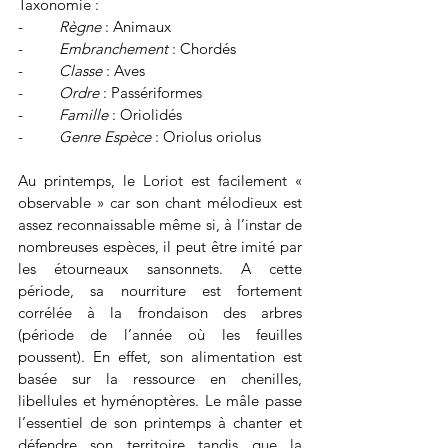
Taxonomie :
-         
Règne 
: Animaux
-         
Embranchement 
: Chordés
-         
Classe 
: Aves
-         
Ordre 
: Passériformes
-         
Famille 
: Oriolidés
-         
Genre Espèce 
: Oriolus oriolus
Au printemps, le Loriot est facilement « 
observable » car son chant mélodieux est 
assez reconnaissable même si, à l’instar de 
nombreuses espèces, il peut être imité par 
les étourneaux sansonnets. A cette 
période, sa nourriture est fortement 
corrélée à la frondaison des arbres 
(période de l’année où les feuilles 
poussent). En effet, son alimentation est 
basée sur la ressource en chenilles, 
libellules et hyménoptères. Le mâle passe 
l’essentiel de son printemps à chanter et 
défendre son territoire tandis que la 